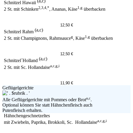
(a,c)
Schnitzel Hawaii
2,3,4,*
1,g
2 St. mit Schinken
, Ananas, Käse
überbacken
12,50 €
(a,c)
Schnitzel Rahm
g
1,g
2 St. mit Champignons, Rahmsauce
, Käse
überbacken
12,50 €
(a,c)
Schnitzel´Holland
a,c,g,i
2 St. mit Sc. Hollandaise
11,90 €
Geflügelgerichte
a,c
Alle Geflügelgerichte mit Pommes oder Brot
.
Optional können Sie statt Hähnchenfleisch auch
Putenfleisch erhalten.
Hähnchengeschnetzeltes
a,c,g,i
mit Zwiebeln, Paprika, Brokkoli, Sc. Hollandaise