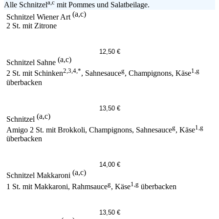
a,c
Alle Schnitzel
mit Pommes und Salatbeilage.
(a,c)
Schnitzel Wiener Art
2 St. mit Zitrone
12,50 €
(a,c)
Schnitzel Sahne
2,3,4,*
g
1,g
2 St. mit Schinken
, Sahnesauce
, Champignons, Käse
überbacken
13,50 €
(a,c)
Schnitzel
g
1,g
Amigo 2 St. mit Brokkoli, Champignons, Sahnesauce
, Käse
überbacken
14,00 €
(a,c)
Schnitzel Makkaroni
g
1,g
1 St. mit Makkaroni, Rahmsauce
, Käse
überbacken
13,50 €