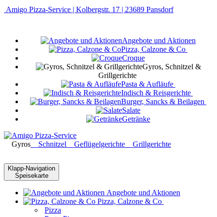
Amigo Pizza-Service | Kolbergstr. 17 | 23689 Pansdorf
Angebote und Aktionen
Pizza, Calzone & Co
Croque
Gyros, Schnitzel &
Grillgerichte
Pasta & Aufläufe
Indisch & Reisgerichte
Burger, Sancks & Beilagen
Salate
Getränke
Gyros
Schnitzel
Geflügelgerichte
Grillgerichte
Klapp-Navigation
Speisekarte
Angebote und Aktionen
Pizza, Calzone & Co
Pizza