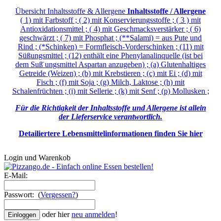
Übersicht Inhaltsstoffe & Allergene
Inhaltsstoffe / Allergene
( 1) mit Farbstoff ; ( 2) mit Konservierungsstoffe ; ( 3 ) mit
Antioxidationsmittel ; ( 4) mit Geschmacksverstärker ; ( 6)
geschwärzt ; ( 7) mit Phosphat ; (**Salami) = aus Pute und
Rind ; (*Schinken) = Formfleisch-Vorderschinken ; (11) mit
Süßungsmittel ; (12) enthält eine Phenylanalinquelle (ist bei
dem Suß̈ ungsmittel Aspartan anzugeben) ; (a) Glutenhaltiges
Getreide (Weizen) ; (b) mit Krebstieren ; (c) mit Ei ; (d) mit
Fisch ; (f) mit Soja ; (g) Milch, Laktose ; (h) mit
Schalenfrüchten ; (i) mit Sellerie ; (k) mit Senf ; (p) Mollusken ;
Für die Richtigkeit der Inhaltsstoffe und Allergene ist allein
der Lieferservice verantwortlich.
Detailiertere Lebensmittelinformationen finden Sie hier
Login und Warenkob
E-Mail:
Passwort: (
Vergessen?
)
oder hier
neu anmelden
!