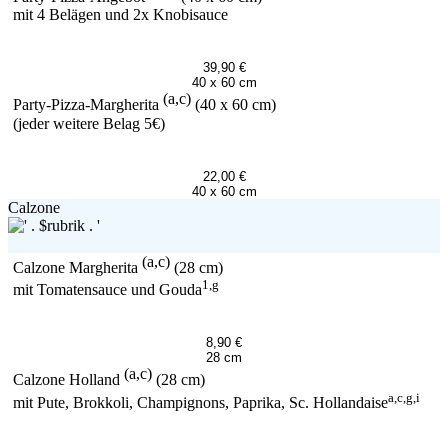
mit 4 Belägen und 2x Knobisauce
39,90 €
40 x 60 cm
(a,c)
Party-Pizza-Margherita
(40 x 60 cm)
(jeder weitere Belag 5€)
22,00 €
40 x 60 cm
Calzone
(a,c)
Calzone Margherita
(28 cm)
1,g
mit Tomatensauce und Gouda
8,90 €
28 cm
(a,c)
Calzone Holland
(28 cm)
a,c,g,i
mit Pute, Brokkoli, Champignons, Paprika, Sc. Hollandaise