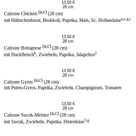
13,50 €
28 cm
(a,c)
Calzone Chicken
(28 cm)
a,c,g,i
mit Hähnchenbrust, Brokkoli, Paprika, Mais, Sc. Hollandaise
13,50 €
28 cm
(a,c)
Calzone Bolognese
(28 cm)
k
2
mit Hackfleisch
, Zwiebeln, Paprika, Jalapeños
13,50 €
28 cm
(a,c)
Calzone Gyros
(28 cm)
mit Puten-Gyros, Paprika, Zwiebeln, Champignons, Tomaten
13,50 €
28 cm
(a,c)
Calzone Sucuk-Meister
(28 cm)
1,g
mit Sucuk, Zwiebeln, Paprika, Hirtenkäse