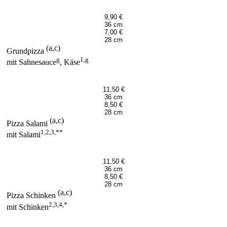
9,90 €
36 cm
7,00 €
28 cm
(a,c)
Grundpizza
g
1,g
mit Sahnesauce
, Käse
11,50 €
36 cm
8,50 €
28 cm
(a,c)
Pizza Salami
1,2,3,**
mit Salami
11,50 €
36 cm
8,50 €
28 cm
(a,c)
Pizza Schinken
2,3,4,*
mit Schinken