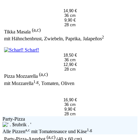
14,90 €
36 cm
9,90 €
28 cm
(a,c)
Tikka Masala
2
mit Hähnchenbrust, Zwiebeln, Paprika, Jalapeños
Scharf!
18,50 €
36 cm
12,90 €
28 cm
(a,c)
Pizza Mozzarella
1,g
mit Mozzarella
, Tomaten, Oliven
16,90 €
36 cm
9,90 €
28 cm
Party-Pizza
a,c
1,g
Alle Pizzen
mit Tomatensauce und Käse
(a,c)
Party-Pizza-Angebot
(40 x 60 cm)