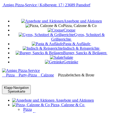
Amigo Pizza-Service | Kolbergstr. 17 | 23689 Pansdorf
Angebote und Aktionen
Pizza, Calzone & Co
Croque
Gyros, Schnitzel &
Grillgerichte
Pasta & Aufläufe
Indisch & Reisgerichte
Burger, Sancks & Beilagen
Salate
Getränke
Pizza
Party-Pizza
Calzone
Pizzabrötchen & Brote
Klapp-Navigation
Speisekarte
Angebote und Aktionen
Pizza, Calzone & Co
Pizza