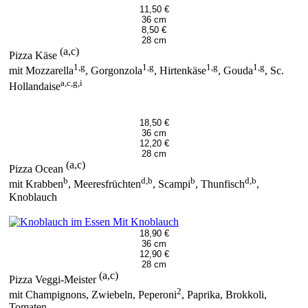
11,50 €
36 cm
8,50 €
28 cm
(a,c)
Pizza Käse
1,g
1,g
1,g
1,g
mit Mozzarella
, Gorgonzola
, Hirtenkäse
, Gouda
, Sc.
a,c,g,i
Hollandaise
18,50 €
36 cm
12,20 €
28 cm
(a,c)
Pizza Ocean
b
d,b
b
d,b
mit Krabben
, Meeresfrüchten
, Scampi
, Thunfisch
,
Knoblauch
Mit Knoblauch
18,90 €
36 cm
12,90 €
28 cm
(a,c)
Pizza Veggi-Meister
2
mit Champignons, Zwiebeln, Peperoni
, Paprika, Brokkoli,
Tomaten