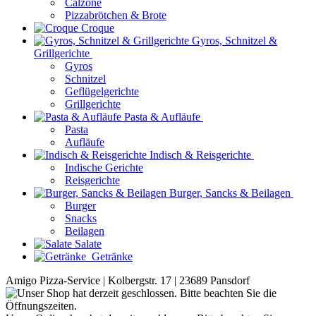
Calzone
Pizzabrötchen & Brote
Croque
Gyros, Schnitzel &
Grillgerichte
Gyros
Schnitzel
Geflügelgerichte
Grillgerichte
Pasta & Aufläufe
Pasta
Aufläufe
Indisch & Reisgerichte
Indische Gerichte
Reisgerichte
Burger, Sancks & Beilagen
Burger
Snacks
Beilagen
Salate
Getränke
Amigo Pizza-Service | Kolbergstr. 17 | 23689 Pansdorf