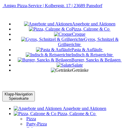
Amigo Pizza-Service | Kolbergstr. 17 | 23689 Pansdorf
Angebote und Aktionen
Pizza, Calzone & Co
Croque
Gyros, Schnitzel &
Grillgerichte
Pasta & Aufläufe
Indisch & Reisgerichte
Burger, Sancks & Beilagen
Salate
Getränke
Klapp-Navigation
Speisekarte
Angebote und Aktionen
Pizza, Calzone & Co
Pizza
Party-Pizza